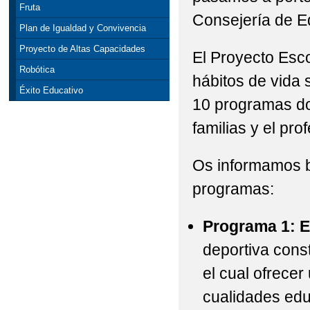
Fruta
Consejería de E
Plan de Igualdad y Convivencia
Proyecto de Altas Capacidades
El Proyecto Esco
Robótica
hábitos de vida 
Éxito Educativo
10 programas do
familias y el pro
Os informamos b
programas:
Programa 1: E
deportiva cons
el cual ofrece
cualidades edu