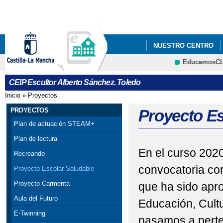
Pa
co
pri
NUESTRO CENTRO
EducamosC
BLOG DEL CENTRO
CRFP
CEIP Escultor Alberto Sánchez. Toledo
PREMIO DESTACAND
Inicio
»
Proyectos
Se encuentra usted aquí
PROCESO DE ADMISIÓ
PROYECTOS
Proyecto Es
Plan de actuación STEAM+
Plan de lectura
En el curso 2020
Recreando
convocatoria co
Proyecto Escolar Saludable
Proyecto Carmenta
que ha sido apr
Aula del Futuro
Educación, Cultu
E-Twinning
pasamos a perte