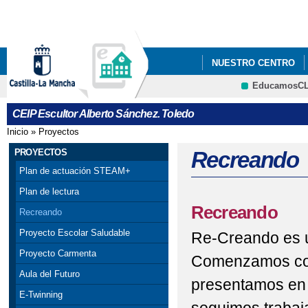
Pa
co
pri
NUESTRO CENTRO
EducamosC
BLOG DEL CENTRO
CRFP
CEIP Escultor Alberto Sánchez. Toledo
PREMIO DESTACAND
Inicio
»
Proyectos
Se encuentra usted aquí
PROCESO DE ADMISIÓ
PROYECTOS
Recreando
Plan de actuación STEAM+
Plan de lectura
Recreando
Recreando
Proyecto Escolar Saludable
Re-Creando es u
Proyecto Carmenta
Comenzamos con 
Aula del Futuro
presentamos en 
E-Twinning