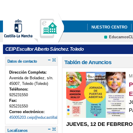
Pa
co
pri
NUESTRO CENTRO
EducamosC
BLOG DEL CENTRO
CRFP
CEIP Escultor Alberto Sánchez. Toledo
PREMIO DESTACAND
Datos de contacto
Tablón de Anuncios
PROCESO DE ADMISIÓ
Dirección Completa:
Mi
Avenida de Boladiez, s/n.
P
45007, Toledo (Toledo)
Teléfonos:
E
925231550
Fax:
J
925231550
P
Correo electrónico:
45005203.ceip@educastillalamancha.es
JUEVES, 12 DE FEBRERO,
Localízanos