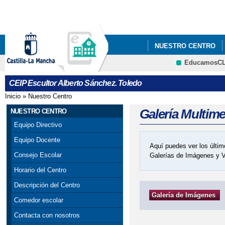
Pa
co
pri
NUESTRO CENTRO
EducamosC
BLOG DEL CENTRO
CRFP
CEIP Escultor Alberto Sánchez. Toledo
PREMIO DESTACAND
Inicio
»
Nuestro Centro
Se encuentra usted aquí
PROCESO DE ADMISIÓ
Galería Multim
NUESTRO CENTRO
Equipo Directivo
Equipo Docente
Aquí puedes ver los últim
Consejo Escolar
Galerías de Imágenes y 
Horario del Centro
Descripción del Centro
Galería de Imágenes
Comedor escolar
Contacta con nosotros